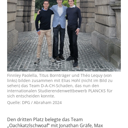
Finnley Paolella, Titus Bornträger und Théo Lequy (von
links) bilden zusammen mit Elias Hohl (nicht im Bild zu
sehen) das Team D-A-CH-Schaden, das nun den
internationalen Studierendenwettbewerb PLANCKS für
sich entscheiden konnte.
Quelle: DPG / Abraham 2024
Den dritten Platz belegte das Team
„Oachkatzlschwoaf“ mit Jonathan Gräfe, Max