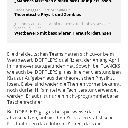
„Manches lässt sich einfach nicht komplett lösen.“
Bero Honegger • 6/2024 • Seite 62
Theoretische Physik und ­Zombies
Johannes Wünsche, Monique Honsa und Tobias Messer •
4/2022 • Seite 53
Wettbewerb mit besonderen Herausforderungen
Die drei deutschen Teams hatten sich zuvor beim
Wettbewerb DOPPLERS qualifiziert, der Anfang April
in Hannover stattgefunden hat. Sowohl bei PLANCKS
wie auch bei DOPPLERS gilt es, in einer vierstündigen
Klausur Aufgaben aus der theoretischen Physik zu
lösen. Dabei sind weder die Themen vorher bekannt,
noch dürfen Hilfsmittel wie Fachliteratur verwendet
werden. Erlaubt ist nur ein nicht-programmierbarer
Taschenrechner.
Bei DOPPLERS ging es beispielsweise darum
abzuschätzen, auf welchen Zeitskalen statistische
Fluktuationen dazu führen können, dass ein