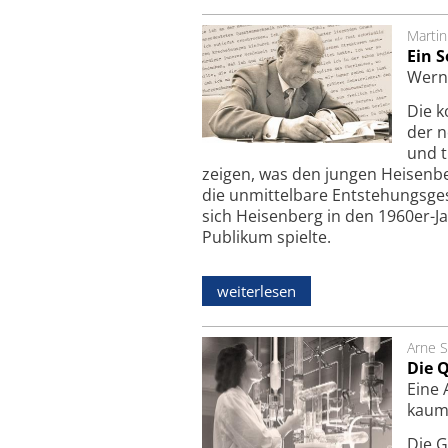
Martin
Ein 
Wern
Die k
der n
und t
zeigen, was den jungen Heisenb
die unmittelbare Entstehungsges
sich Heisenberg in den 1960er-J
Publikum spielte.
weiterlesen
Arne S
Die 
Eine 
kaum
Die G