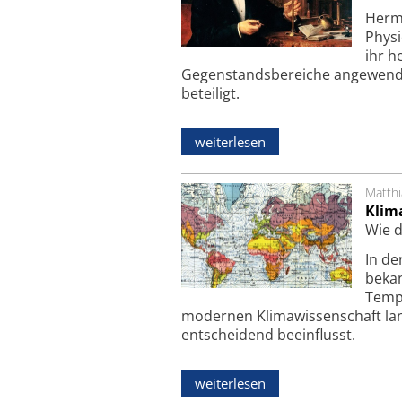
Herma
Physi
ihr h
Gegenstandsbereiche angewendet
beteiligt.
weiterlesen
Matth
Klim
Wie d
In de
bekan
Tempe
modernen Klima­wissenschaft lan
entscheidend beeinflusst.
weiterlesen