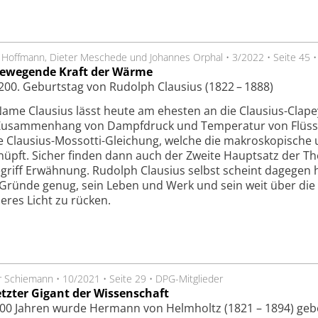
 Hoffmann, Dieter Meschede und Johannes Orphal
•
3/2022
•
Seite 45
bewegende Kraft der Wärme
00. Geburtstag von Rudolph Clausius (1822 – 1888)
ame Clausius lässt heute am ehesten an die Clausius-Clap
Zusammenhang von Dampfdruck und Temperatur von Flüssi
e Clausius-Mossotti-Gleichung, welche die makroskopische
knüpft. Sicher finden dann auch der Zweite Hauptsatz der
egriff Erwähnung. Rudolph Clausius selbst scheint dagegen
s Gründe genug, sein Leben und Werk und sein weit über die
eres Licht zu rücken.
r Schiemann
•
10/2021
•
Seite 29
•
DPG-Mitglieder
etzter Gigant der Wissenschaft
00 Jahren wurde Hermann von Helmholtz (1821 – 1894) geb