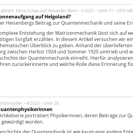
 Jähnert, Elena Schaa und Alexander Blum
•
5/2025
•
Seite 31
•
DPG-Mit
Sonnenaufgang auf Helgoland?
er Heisenbergs Beitrag zur Quantenmechanik und seine Er
omplexe Entstehung der Matrizenmechanik lässt sich auf we
ötigen Sorgfalt erzählen. In diesem Artikel versuchen wir e
hematischen Überblick zu geben. Anhand der überlieferten
erg zwischen Herbst 1924 und Sommer 1925 umtrieb und wie
chichte der Quanten­mechanik einreiht. Hierfür analysieren
ahren zurückerinnerte und welche Rolle diese Erinnerung fü
chirrmacher
•
4/2025
•
Seite 28
Quantenphysikerinnen
Artikelserie porträtiert Physikerinnen, deren Beiträge zur 
 gewürdigt wurden.
eschichte der Quantenphysik ist wie kaum eine andere Entw