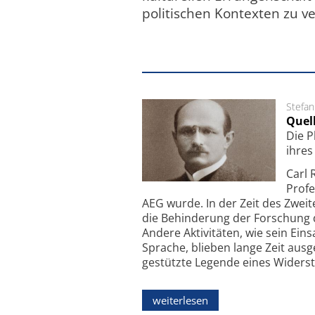
politischen Kontexten zu v
Stefan
Quel
Die P
ihres
Carl 
Profe
AEG wurde. In der Zeit des Zwei
die Behinderung der Forschung du
Andere Aktivitäten, wie sein Ei
Sprache, blieben lange Zeit ausg
gestützte Legende eines Widers
weiterlesen