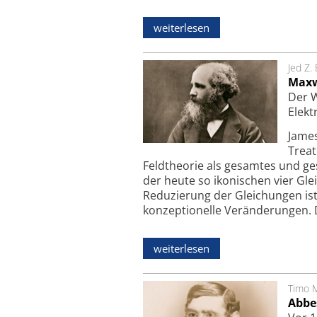
weiterlesen
Jed Z.
Maxw
Der W
Elek
James
Treat
Feldtheorie als gesamtes und ge
der heute so ikonischen vier G
Reduzierung der Gleichungen is
konzeptionelle Veränderungen. 
weiterlesen
Timo 
Abbe