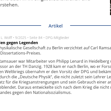
erstehen.
Artikel
 L. Wolff
•
9/2025
•
Seite 84
•
DPG-Mitglieder
len gegen Legenden
hysikalische Gesellschaft zu Berlin verzichtet auf Carl Ra
 Dissertations-Preises.
Ramsauer war Mitarbeiter von Philipp Lenard in Heidelberg
ssor an der TH Danzig. 1928 kam er nach Berlin, wo er Fors
ten Weltkriegs übernahm er den Vorsitz der DPG und bekämp
rch die „Deutsche Physik“, die nicht zuletzt sein Lehrer L
nsatz für die Kriegsanstrengungen und sein Gebrauch einer a
eblendet. Daraus entwickelte sich nach dem Krieg die nicht
tandes gegen den Nationalsozialismus.