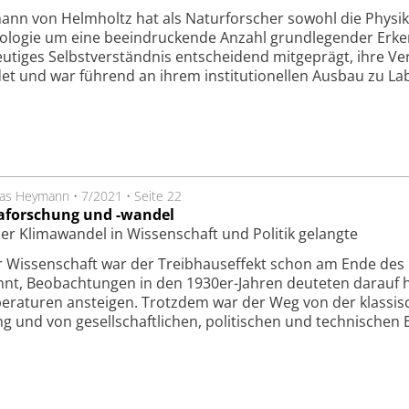
nn von Helmholtz hat als Naturforscher sowohl die Physik 
ologie um eine beeindruckende Anzahl grundlegender Erken
eutiges Selbstverständnis entscheidend mitgeprägt, ihre Ve
 und war führend an ihrem institutionellen Ausbau zu La
ias Heymann
•
7/2021
•
Seite 22
aforschung und -wandel
er Klimawandel in Wissenschaft und Politik gelangte
r Wissenschaft war der Treibhauseffekt schon am Ende des 
nt, Beobachtungen in den 1930er-Jahren deuteten darauf hi
raturen ansteigen. Trotzdem war der Weg von der klassisc
g und von gesellschaftlichen, politischen und technischen