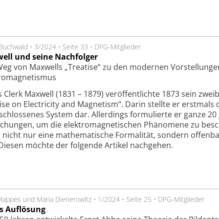
 Buchwald
•
3/2024
•
Seite 33
•
DPG-Mitglieder
ell und seine Nachfolger
eg von Maxwells „Treatise“ zu den modernen Vorstellunge
tromagnetismus
 Clerk Maxwell (1831 – 1879) veröffentlichte 1873 sein zwe
ise on Electricity and Magnetism“. Darin stellte er erstmals
schlossenes System dar. Allerdings formulierte er ganze 20
leichungen, um die elektromagnetischen Phänomene zu besc
t nicht nur eine mathematische Formalität, sondern offenb
Diesen möchte der folgende Artikel nachgehen.
Mappes und Maria Dienerowitz
•
1/2024
•
Seite 25
•
DPG-Mitglieder
s Auflösung