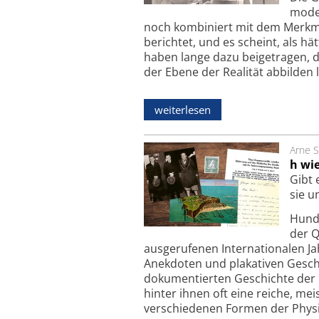
moder
noch kombiniert mit dem Merkma
berichtet, und es scheint, als h
haben lange dazu beigetragen, dies
der Ebene der Realität abbilden l
weiterlesen
Arne S
h wi
Gibt 
sie u
Hunde
der Q
ausgerufenen Internationalen J
Anekdoten und plakativen Geschi
dokumentierten Geschichte der P
hinter ihnen oft eine reiche, mei
verschiedenen Formen der Physi