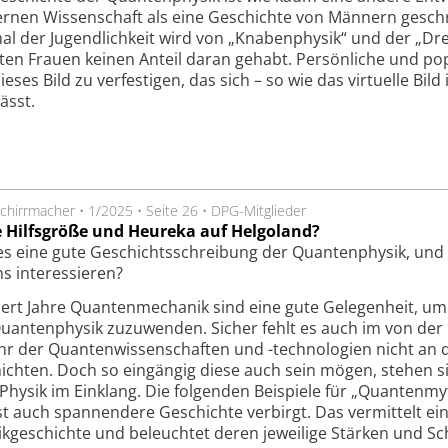
nen Wissenschaft als eine Geschichte von Männern gesch
l der Jugendlichkeit wird von „Knabenphysik“ und der „Dre
ätten Frauen keinen Anteil daran gehabt. Persönliche und p
es Bild zu verfestigen, das sich – so wie das virtuelle Bild 
ässt.
chirrmacher
•
1/2025
•
Seite 26
•
DPG-Mitglieder
e Hilfsgröße und Heureka auf Helgoland?
es eine gute Geschichtsschreibung der Quantenphysik, und w
ns interessieren?
rt Jahre Quantenmechanik sind eine gute Gelegenheit, um 
uantenphysik zuzuwenden. Sicher fehlt es auch im von de
ahr der Quantenwissenschaften und -technologien nicht an 
chten. Doch so eingängig diese auch sein mögen, stehen si
hysik im Einklang. Die folgenden Beispiele für „Quanten­my
st auch spannendere Geschichte verbirgt. Das vermittelt eine
k­geschichte und beleuchtet deren jeweilige Stärken und S