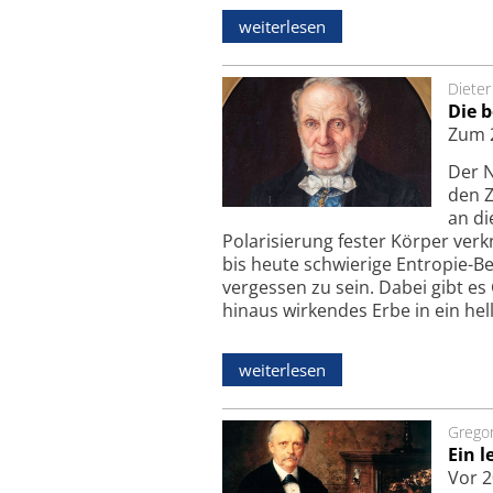
weiterlesen
Dieter
Die 
Zum 2
Der N
den 
an di
Polarisierung fester Körper ver
bis heute schwierige Entropie-B
vergessen zu sein. Dabei gibt e
hinaus wirkendes Erbe in ein hell
weiterlesen
Grego
Ein l
Vor 2