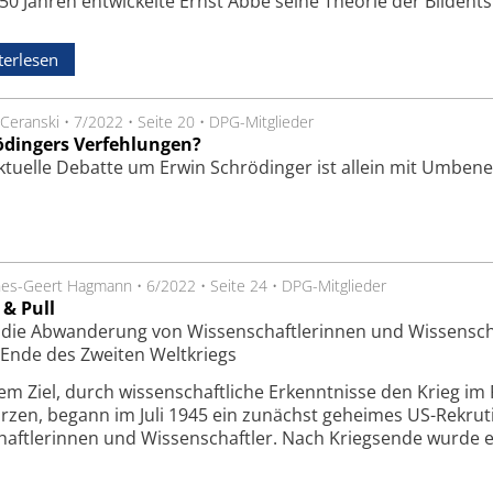
50 Jahren entwickelte Ernst Abbe seine Theorie der Bildent
terlesen
Ceranski
•
7/2022
•
Seite 20
•
DPG-Mitglieder
ödingers Verfehlungen?
ktuelle Debatte um Erwin Schrödinger ist allein mit Umben
nes-Geert Hagmann
•
6/2022
•
Seite 24
•
DPG-Mitglieder
 & Pull
die Abwanderung von Wissenschaftlerinnen und Wissenscha
Ende des Zweiten Weltkriegs
em Ziel, durch wissenschaftliche Erkenntnisse den Krieg im 
rzen, begann im Juli 1945 ein zunächst geheimes US-Rekr
haftlerinnen und Wissenschaftler. Nach Kriegsende wurde