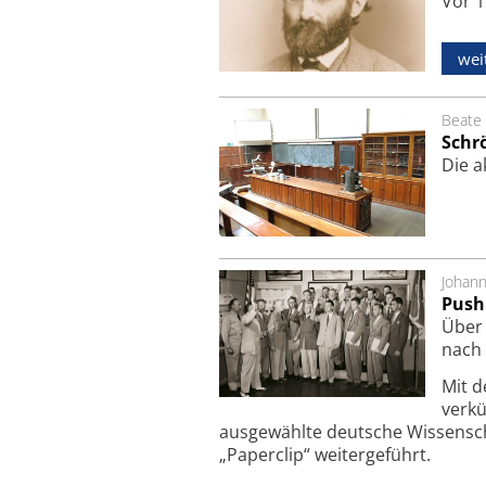
Vor 1
wei
Beate 
Schr
Die a
Johan
Push
Über 
nach 
Mit d
verkü
ausgewählte deutsche Wissensc
„Paperclip“ weitergeführt.