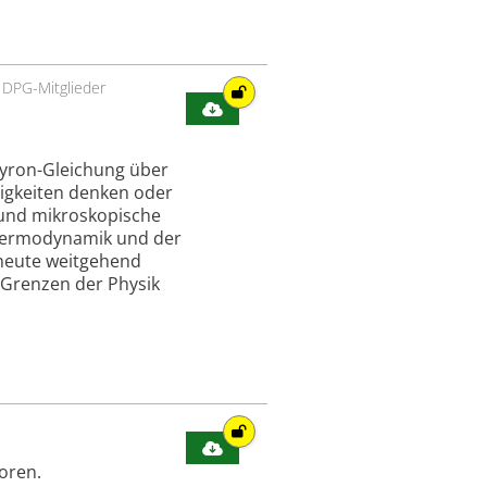
•
DPG-Mitglieder
eyron-Gleichung über
gkeiten denken oder
 und mikroskopische
 Thermodynamik und der
 heute weitgehend
 Grenzen der Physik
oren.