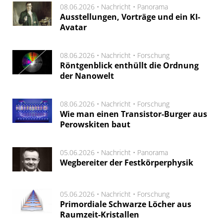
08.06.2026 •
Nachricht
•
Panorama
Ausstellungen, Vorträge und ein KI-
Avatar
08.06.2026 •
Nachricht
•
Forschung
Röntgenblick enthüllt die Ordnung
der Nanowelt
08.06.2026 •
Nachricht
•
Forschung
Wie man einen Transistor-Burger aus
Perowskiten baut
05.06.2026 •
Nachricht
•
Panorama
Wegbereiter der Festkörperphysik
05.06.2026 •
Nachricht
•
Forschung
Primordiale Schwarze Löcher aus
Raumzeit-Kristallen