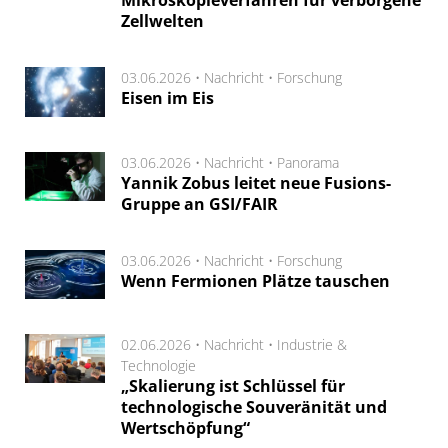
Mikroskopieverfahren für verborgene
Zellwelten
03.06.2026 •
Nachricht
•
Forschung
Eisen im Eis
03.06.2026 •
Nachricht
•
Panorama
Yannik Zobus leitet neue Fusions-
Gruppe an GSI/FAIR
03.06.2026 •
Nachricht
•
Forschung
Wenn Fermionen Plätze tauschen
02.06.2026 •
Nachricht
•
Industrie &
Technologie
„Skalierung ist Schlüssel für
technologische Souveränität und
Wertschöpfung“