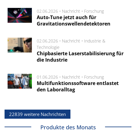
02.06.2026 •
Nachricht
•
Forschung
Auto-Tune jetzt auch für
Gravitationswellendetektoren
02.06.2026 •
Nachricht
•
Industrie &
Technologie
Chipbasierte Laserstabilisierung für
die Industrie
01.06.2026 •
Nachricht
•
Forschung
Multifunktionssoftware entlastet
den Laboralltag
22839 weitere Nachrichten
Produkte des Monats