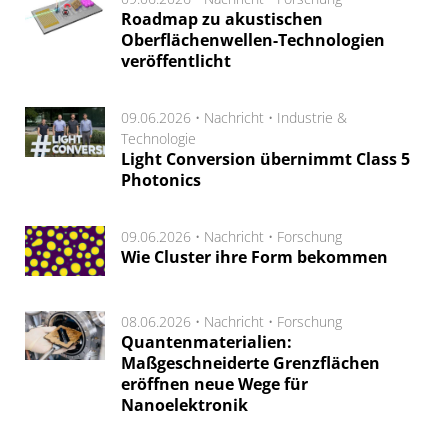
Roadmap zu akustischen
Oberflächenwellen-Technologien
veröffentlicht
09.06.2026 •
Nachricht
•
Industrie &
Technologie
Light Conversion übernimmt Class 5
Photonics
09.06.2026 •
Nachricht
•
Forschung
Wie Cluster ihre Form bekommen
08.06.2026 •
Nachricht
•
Forschung
Quantenmaterialien:
Maßgeschneiderte Grenzflächen
eröffnen neue Wege für
Nanoelektronik