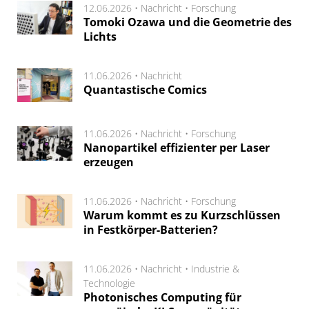
12.06.2026 •
Nachricht
•
Forschung
Tomoki Ozawa und die Geometrie des
Lichts
11.06.2026 •
Nachricht
Quantastische Comics
11.06.2026 •
Nachricht
•
Forschung
Nanopartikel effizienter per Laser
erzeugen
11.06.2026 •
Nachricht
•
Forschung
Warum kommt es zu Kurzschlüssen
in Festkörper-Batterien?
11.06.2026 •
Nachricht
•
Industrie &
Technologie
Photonisches Computing für