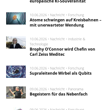
europäische KI-Souveränität
10.06.2026 •
Nachricht
•
Forschung
Atome schwingen auf Kreisbahnen –
mit unerwarteter Wendung
10.06.2026 •
Nachricht
•
Industrie &
Technologie
Brophy O’Connor wird Chefin von
Carl Zeiss Meditec
10.06.2026 •
Nachricht
•
Forschung
Supraleitende Wirbel als Qubits
09.06.2026 •
Nachricht
•
Panorama
Begeistern für das Nebenfach
09.06.2026 •
Nachricht
•
Forschung