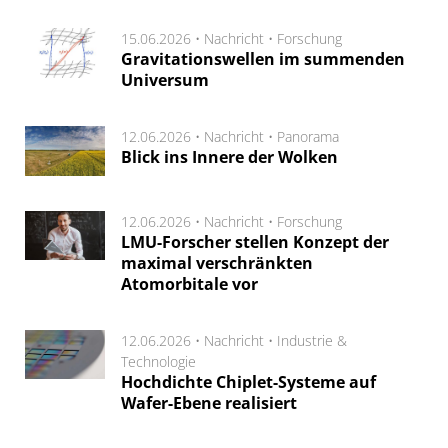
15.06.2026 •
Nachricht
•
Forschung
Gravitationswellen im summenden
Universum
12.06.2026 •
Nachricht
•
Panorama
Blick ins Innere der Wolken
12.06.2026 •
Nachricht
•
Forschung
LMU-Forscher stellen Konzept der
maximal verschränkten
Atomorbitale vor
12.06.2026 •
Nachricht
•
Industrie &
Technologie
Hochdichte Chiplet-Systeme auf
Wafer-Ebene realisiert