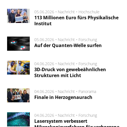
05.06.2026 •
Nachricht
•
Hochschule
113 Millionen Euro fürs Physikalische
Institut
05.06.2026 •
Nachricht
•
Forschung
Auf der Quanten-Welle surfen
04.06.2026 •
Nachricht
•
Forschung
3D-Druck von gewebeähnlichen
Strukturen mit Licht
04.06.2026 •
Nachricht
•
Panorama
Finale in Herzogenaurach
04.06.2026 •
Nachricht
•
Forschung
Lasersystem verbessert